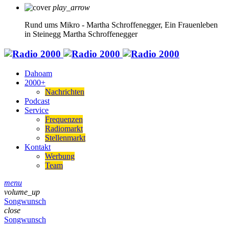
play_arrow
Rund ums Mikro - Martha Schroffenegger, Ein Frauenleben
in Steinegg
Martha Schroffenegger
Dahoam
2000+
Nachrichten
Podcast
Service
Frequenzen
Radiomarkt
Stellenmarkt
Kontakt
Werbung
Team
menu
volume_up
Songwunsch
close
Songwunsch