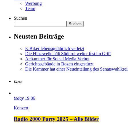
Werbung
Team
Suchen
Suchen
Neusten Beiträge
E-Biker lebensgefährlich verletzt
Die Hitzewelle hält Südtirol weiter fest im Griff
Achammer für Social Media Verbot
Gerichtsgebäude in Bozen eingestürzt
Die Kammer hat einer Neueinteilung des Senatswahlkre
Event
today
19
86
Konzert
Radio 2000 Party 2025 – Alle Bilder