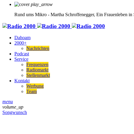
play_arrow
Rund ums Mikro - Martha Schroffenegger, Ein Frauenleben in 
Dahoam
2000+
Nachrichten
Podcast
Service
Frequenzen
Radiomarkt
Stellenmarkt
Kontakt
Werbung
Team
menu
volume_up
Songwunsch