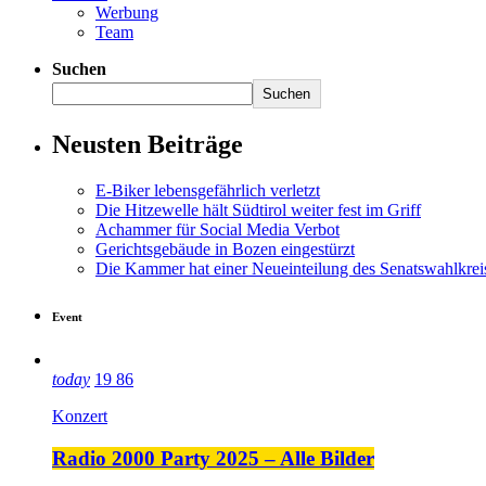
Werbung
Team
Suchen
Suchen
Neusten Beiträge
E-Biker lebensgefährlich verletzt
Die Hitzewelle hält Südtirol weiter fest im Griff
Achammer für Social Media Verbot
Gerichtsgebäude in Bozen eingestürzt
Die Kammer hat einer Neueinteilung des Senatswahlkre
Event
today
19
86
Konzert
Radio 2000 Party 2025 – Alle Bilder