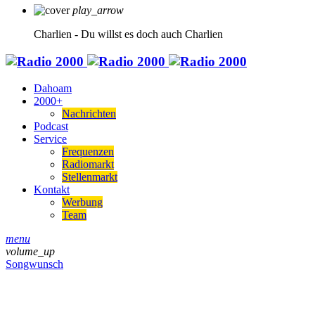
play_arrow
Charlien - Du willst es doch auch
Charlien
Dahoam
2000+
Nachrichten
Podcast
Service
Frequenzen
Radiomarkt
Stellenmarkt
Kontakt
Werbung
Team
menu
volume_up
Songwunsch