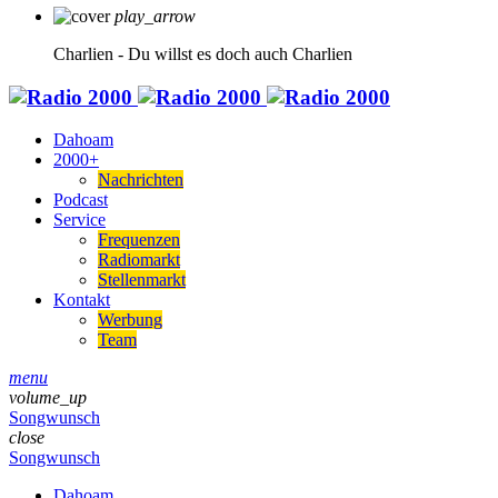
play_arrow
Charlien - Du willst es doch auch
Charlien
Dahoam
2000+
Nachrichten
Podcast
Service
Frequenzen
Radiomarkt
Stellenmarkt
Kontakt
Werbung
Team
menu
volume_up
Songwunsch
close
Songwunsch
Dahoam