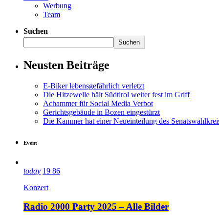
Werbung
Team
Suchen
Suchen
Neusten Beiträge
E-Biker lebensgefährlich verletzt
Die Hitzewelle hält Südtirol weiter fest im Griff
Achammer für Social Media Verbot
Gerichtsgebäude in Bozen eingestürzt
Die Kammer hat einer Neueinteilung des Senatswahlkre
Event
today
19
86
Konzert
Radio 2000 Party 2025 – Alle Bilder