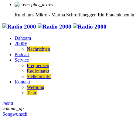
play_arrow
Rund ums Mikro - Martha Schroffenegger, Ein Frauenleben in 
Dahoam
2000+
Nachrichten
Podcast
Service
Frequenzen
Radiomarkt
Stellenmarkt
Kontakt
Werbung
Team
menu
volume_up
Songwunsch