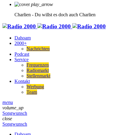
play_arrow
Charlien - Du willst es doch auch
Charlien
Dahoam
2000+
Nachrichten
Podcast
Service
Frequenzen
Radiomarkt
Stellenmarkt
Kontakt
Werbung
Team
menu
volume_up
Songwunsch
close
Songwunsch
Dahoam