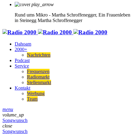
play_arrow
Rund ums Mikro - Martha Schroffenegger, Ein Frauenleben
in Steinegg
Martha Schroffenegger
Dahoam
2000+
Nachrichten
Podcast
Service
Frequenzen
Radiomarkt
Stellenmarkt
Kontakt
Werbung
Team
menu
volume_up
Songwunsch
close
Songwunsch