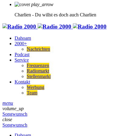
play_arrow
Charlien - Du willst es doch auch
Charlien
Dahoam
2000+
Nachrichten
Podcast
Service
Frequenzen
Radiomarkt
Stellenmarkt
Kontakt
Werbung
Team
menu
volume_up
Songwunsch
close
Songwunsch
Dahoam