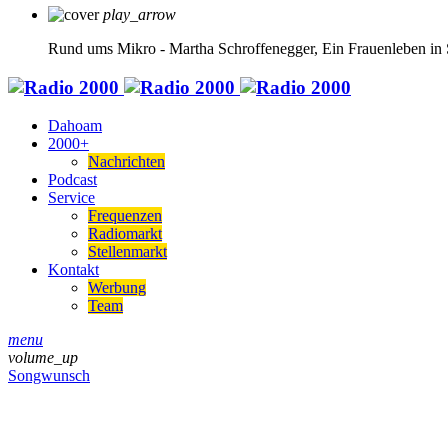
play_arrow
Rund ums Mikro - Martha Schroffenegger, Ein Frauenleben in 
Dahoam
2000+
Nachrichten
Podcast
Service
Frequenzen
Radiomarkt
Stellenmarkt
Kontakt
Werbung
Team
menu
volume_up
Songwunsch