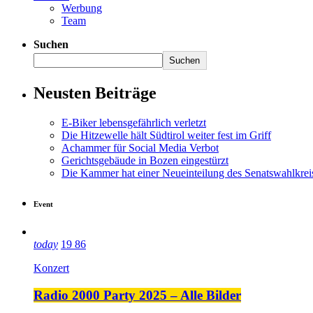
Werbung
Team
Suchen
Suchen
Neusten Beiträge
E-Biker lebensgefährlich verletzt
Die Hitzewelle hält Südtirol weiter fest im Griff
Achammer für Social Media Verbot
Gerichtsgebäude in Bozen eingestürzt
Die Kammer hat einer Neueinteilung des Senatswahlkre
Event
today
19
86
Konzert
Radio 2000 Party 2025 – Alle Bilder