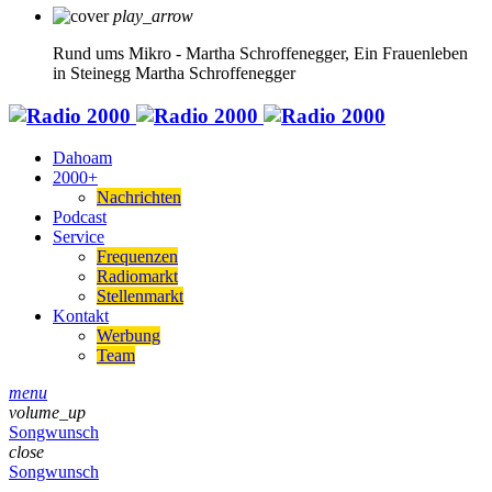
play_arrow
Rund ums Mikro - Martha Schroffenegger, Ein Frauenleben
in Steinegg
Martha Schroffenegger
Dahoam
2000+
Nachrichten
Podcast
Service
Frequenzen
Radiomarkt
Stellenmarkt
Kontakt
Werbung
Team
menu
volume_up
Songwunsch
close
Songwunsch