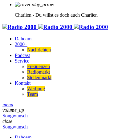
play_arrow
Charlien - Du willst es doch auch
Charlien
Dahoam
2000+
Nachrichten
Podcast
Service
Frequenzen
Radiomarkt
Stellenmarkt
Kontakt
Werbung
Team
menu
volume_up
Songwunsch
close
Songwunsch
Dahoam