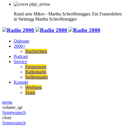
play_arrow
Rund ums Mikro - Martha Schroffenegger, Ein Frauenleben
in Steinegg
Martha Schroffenegger
Dahoam
2000+
Nachrichten
Podcast
Service
Frequenzen
Radiomarkt
Stellenmarkt
Kontakt
Werbung
Team
menu
volume_up
Songwunsch
close
Songwunsch